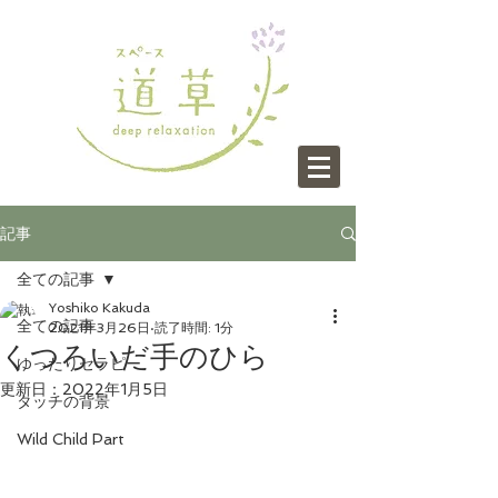
記事
全ての記事
Yoshiko Kakuda
全ての記事
2021年3月26日
読了時間: 1分
くつろいだ手のひら
ゆったりセラピー
更新日：
2022年1月5日
タッチの背景
Wild Child Part